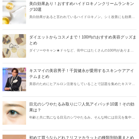
をご紹介します♡
美白効果あり！おすすめハイドロキノンクリームランキン
グ10選
美白効果があると言われているハイドロキノン。シミ改善にも効果が
あり、毎日のスキンケアに取り入れている方が増えています。そこで
今回はおすすめのハイドロキノンクリームをランキング形式でご紹
介！美白を目指す方はぜひ参考にしてください。
ダイエットからコスメまで！100均のおすすめ美容グッズま
とめ
ダイソーやキャン★ドゥなど、街中にはたくさんの100均があります
が実は美容グッズも充実しています。今回はダイエットやコスメ、リ
ラックスタイプにもおすすめの100均美容グッズをまとめてご紹介し
ます！
キスマイの美容男子！千賀健永が愛用するスキンケアアイ
テムまとめ
美容のためにヒアルロン注射をしていることで話題を集めたキスマイ
の千賀健永さん。日頃から美意識が高く、とても良いスキンケアアイ
テムを愛用しています。今回は千賀健永さんが愛用しているスキンケ
アアイテムと共に、スキンケアルーティーンをご紹介します。
目元のシワやたるみ取りに♡人気アイパッチ10選！その効
果は？
年齢と共に気になる目元のシワやたるみ。そんな時には目元を集中的
にケアできるアイパッチがおすすめです。今回はドラッグストアで買
えるプチプラアイパッチから、人気の韓国アイパッチまでおすすめア
イテムをまとめてご紹介します♡
初めて買うならどれ？リファカラットの種類別効果まとめ