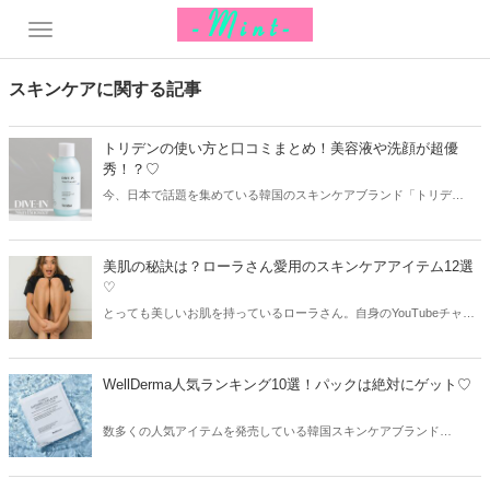
スキンケアに関する記事
トリデンの使い方と口コミまとめ！美容液や洗顔が超優
秀！？♡
今、日本で話題を集めている韓国のスキンケアブランド「トリデ
ン」。中でも美容液や洗顔フォームがとっても優秀なんだとか！今回
はトリデンの人気アイテムの使い方や口コミをまとめてご紹介します
♪
美肌の秘訣は？ローラさん愛用のスキンケアアイテム12選
♡
とっても美しいお肌を持っているローラさん。自身のYouTubeチャン
ネルでは、愛用アイテムや美容グッズなどを紹介しています。今回は
ローラさん愛用のスキンケアアイテムをまとめてご紹介！クレンジン
グからシャンプーまで、ローラさんの愛用品をチェックしていきまし
WellDerma人気ランキング10選！パックは絶対にゲット♡
ょう♫
数多くの人気アイテムを発売している韓国スキンケアブランド
「WellDerma」。韓国女子の間で話題を集め、インターネット免税店
でも人気のブランドです。今回はWellDermaの中から人気ランキング