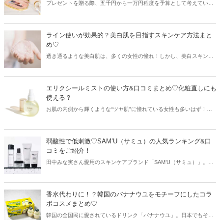
プレゼントを贈る際、五千円から一万円程度を予算として考えている
方も多いはずです。そこで今回はハイブランドで買える予算一万円以
内のプレゼントをご紹介！女性がもらって嬉しいプレゼントを早速チ
ェックしてみましょう♡
ライン使いが効果的？美白肌を目指すスキンケア方法まと
め♡
透き通るような美白肌は、多くの女性の憧れ！しかし、美白スキンケ
アアイテムを使ったからと言ってすぐに美白になれるわけではありま
せん。そこで今回は美白肌を目指す方のために、基本的なスキンケア
方法や注目の美白成分をご紹介します♪
エリクシールミストの使い方&口コミまとめ♡化粧直しにも
使える？
お肌の内側から輝くような“ツヤ肌”に憧れている女性も多いはず！そ
こで今回は簡単にツヤ肌を手に入れることができるという、エリクシ
ールの人気ミストをご紹介♡使い方や成分、気になる口コミなどをま
とめてチェックしていきましょう。
弱酸性で低刺激♡SAM’U（サミュ）の人気ランキング&口
コミをご紹介！
田中みな実さん愛用のスキンケアブランド「SAM’U（サミュ）」。弱
酸性低刺激のアイテムだけが揃っており、敏感肌や乾燥肌の方でも安
心して使うことができます。今回はSAM’U（サミュ）から、スキンケ
アアイテムの人気ランキングと気になる口コミをご紹介します♡
香水代わりに！？韓国のバナナウユをモチーフにしたコラ
ボコスメまとめ♡
韓国の全国民に愛されているドリンク「バナナウユ」。日本でもその