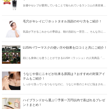
女優やセレブが愛用していることで知られているランコムの美容液。
その一方で「肌に合わない」という意見も意外と多いようです。そこ
で今回はランコムの美容液の効果や評判を種類ごとにご紹介します♫
毛穴がキレイに♡ホットタオル洗顔のやり方をご紹介！
気温が下がるこれからの季節は、朝の洗顔も一苦労…。そんな方にお
すすめなのがホットタオル洗顔です。ホットタオル洗顔は毛穴にも効
果があると言われ、美肌作りにピッタリ！今回はホットタオル洗顔の
やり方や注意点などをご紹介します♡
LUSHパワーマスクの使い方や効果を口コミと共にご紹介！
顔にも身体にも使うことができるLUSH（ラッシュ）の人気商品「パ
ワーマスク」。今回はパワーマスクの使い方や効果と共に、パワーマ
スクを愛用している方の口コミをご紹介します♫
うなじや首にニキビが出来る原因は？おすすめの対策アイ
テムもご紹介！
しっかり洗っているつもりなのに、うなじや首のニキビに悩まされて
いる女性も多いはず。そこで今回はうなじや首にニキビが出来る原因
と共に、おすすめの対策アイテムをご紹介します♡
ハイブランドから選ぶ♡予算一万円以内で喜ばれるプレゼ
ントまとめ！