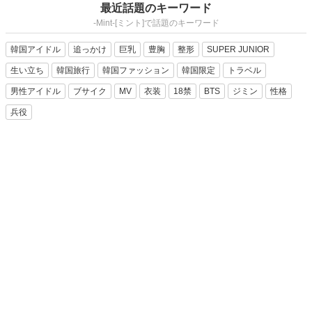
最近話題のキーワード
-Mint-[ミント]で話題のキーワード
韓国アイドル
追っかけ
巨乳
豊胸
整形
SUPER JUNIOR
生い立ち
韓国旅行
韓国ファッション
韓国限定
トラベル
男性アイドル
ブサイク
MV
衣装
18禁
BTS
ジミン
性格
兵役