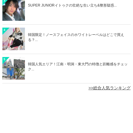
3
SUPER JUNIORイトゥクの壮絶な生い立ち&整形疑惑...
4
韓国限定！ノースフェイスのホワイトレーベルはどこで買え
る？...
5
韓国人気エリア！江南・明洞・東大門の特徴と距離感をチェッ
ク...
>>総合人気ランキング