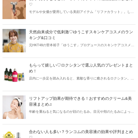
♡
モデルや女優が愛用している美顔アイテム「リファカラット」。しか
しリファカラットは種類が多く、どれを購入していいのか悩んでしま
う方も多いようです。そこで今回はリファカラットの種類と共に期待
できる効果をまとめてご紹介します♡
天然由来成分で低刺激♡ゆうこすスキンケアコスメのラン
キング&口コミ
元HKT48の菅本裕子「ゆうこす」プロデュースのスキンケアコスメブ
ランドYOAN(ユアン)。角質ケアと保湿を同時に叶えてくれる「うる
おう角質ケア」を実現し、ストレスをリセットすることで、潤う力を
高めてくれます。今回は「ゆうこす」プロデュースのコスメブランド
もらって嬉しい♡ロクシタンで選ぶ人気のプレゼントまと
YOANのランキングと口コミをご紹介します。
め！
店内に一歩足を踏み入れると、素敵な香りに癒されるロクシタン。幅
広い世代の女性に人気を集めており、プレゼントにも喜ばれるブラン
ドです。そこで今回はロクシタンで選ぶ人気のプレゼントを予算別に
ご紹介しましょう♫
リフトアップ効果が期待できる！おすすめのクリーム&美
容液まとめ♫
年齢を重ねると気になるのが顔のたるみ。目元や頬のたるみによっ
て、老けて見えるだけでなく毛穴などが目立ってしまうこともありま
す。そこで今回はリフトアップ効果が期待できるおすすめのクリーム
と美容液をご紹介！初めてリフトアップコスメを使う方も、ぜひ参考
合わない人も多い？ランコムの美容液の効果や評判まとめ
にしてみてください♡
♡