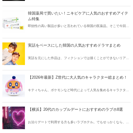
きな方はもちろん、体験したことのないような辛さに挑戦してみたい
方も必見です。
韓国薬局で買いたい！ニキビケアに人気のおすすめアイテ
ム特集
即効性の高い製品が多いと言われている韓国の医薬品。そこで今回は
韓国薬局でニキビケアにおすすめのアイテムをご紹介！日本人でも購
入できるニキビケアにおすすめのアイテムをチェックしてみましょ
う。
実話をベースにした韓国の人気おすすめドラマまとめ
実話を元にした作品は、フィクションでは描くことができないリアル
さが魅力のひとつ！そこで今回は実話をベースにした韓国の人気ドラ
マをご紹介します。
【2026年最新】Z世代に大人気のキャラクター総まとめ！
キティちゃん、ポケモンなど時代によって人気を集めるキャラクター
は異なります。そこで今回はZ世代に大人気のキャラクターたちをご
紹介！2026年の今、巷で流行っているキャラクターをまとめてチェッ
クしてみましょう。
【横浜】20代のカップルデートにおすすめのラブホ8選
お泊りデートで利用する方も多いラブホテル。でもせっかくなら、キ
レイでおしゃれなラブホテルを選びたいですね。そこで今回は20代の