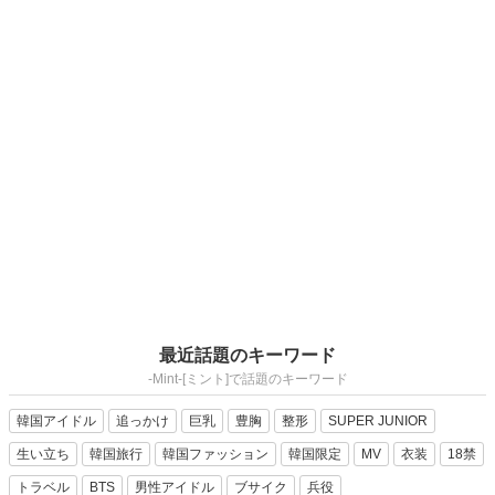
最近話題のキーワード
-Mint-[ミント]で話題のキーワード
韓国アイドル
追っかけ
巨乳
豊胸
整形
SUPER JUNIOR
生い立ち
韓国旅行
韓国ファッション
韓国限定
MV
衣装
18禁
トラベル
BTS
男性アイドル
ブサイク
兵役