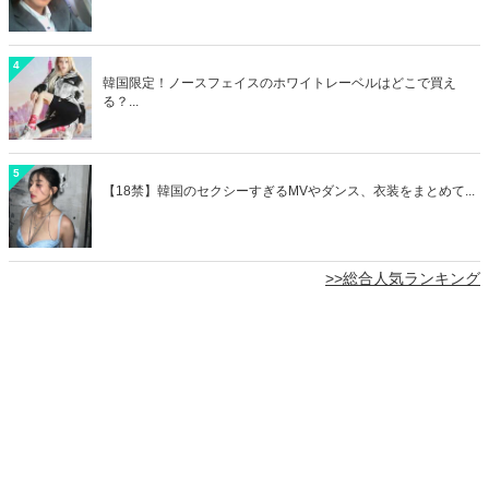
4
韓国限定！ノースフェイスのホワイトレーベルはどこで買え
る？...
5
【18禁】韓国のセクシーすぎるMVやダンス、衣装をまとめて...
>>総合人気ランキング