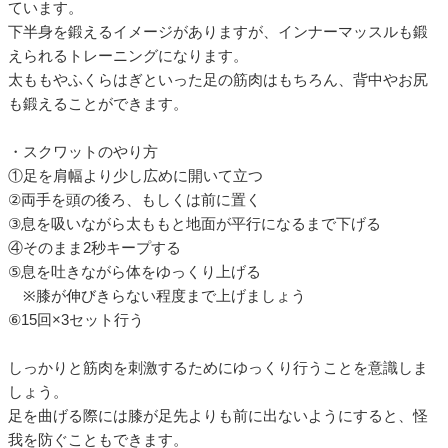
ています。
下半身を鍛えるイメージがありますが、インナーマッスルも鍛
えられるトレーニングになります。
太ももやふくらはぎといった足の筋肉はもちろん、背中やお尻
も鍛えることができます。
・スクワットのやり方
①足を肩幅より少し広めに開いて立つ
②両手を頭の後ろ、もしくは前に置く
③息を吸いながら太ももと地面が平行になるまで下げる
④そのまま2秒キープする
⑤息を吐きながら体をゆっくり上げる
※膝が伸びきらない程度まで上げましょう
⑥15回×3セット行う
しっかりと筋肉を刺激するためにゆっくり行うことを意識しま
しょう。
足を曲げる際には膝が足先よりも前に出ないようにすると、怪
我を防ぐこともできます。