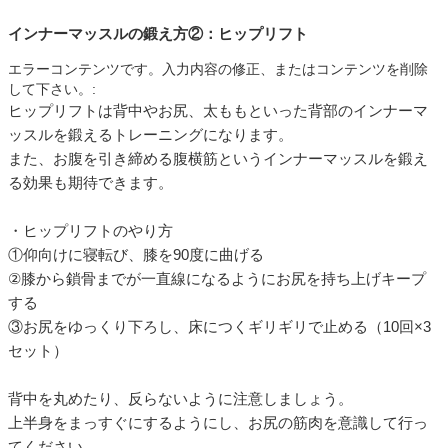
インナーマッスルの鍛え方②：ヒップリフト
エラーコンテンツです。入力内容の修正、またはコンテンツを削除
して下さい。:
ヒップリフトは背中やお尻、太ももといった背部のインナーマ
ッスルを鍛えるトレーニングになります。
また、お腹を引き締める腹横筋というインナーマッスルを鍛え
る効果も期待できます。
・ヒップリフトのやり方
①仰向けに寝転び、膝を90度に曲げる
②膝から鎖骨までが一直線になるようにお尻を持ち上げキープ
する
③お尻をゆっくり下ろし、床につくギリギリで止める（10回×3
セット）
背中を丸めたり、反らないように注意しましょう。
上半身をまっすぐにするようにし、お尻の筋肉を意識して行っ
てください。