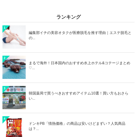
ランキング
1
編集部イチの美容オタクが医療脱毛を推す理由｜エステ脱毛と
の...
2
まるで海外！日本国内のおすすめ水上ホテル&コテージまとめ
♡...
3
韓国薬局で買うべきおすすめアイテム10選！買い方もおさら
い...
4
ドンキPB「情熱価格」の商品は安いけどまずい？人気商品
は？...