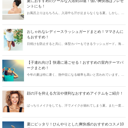
夏におすすめのクールな入浴剤10選！強い爽快感はプレゼ
ントにも！
お風呂上りはもちろん、入浴中も汗が止まらなくなる夏。しかし、最
近では入浴後にスッーと汗がひくようなクールな入浴剤も販売されて
います。今回は夏におすすめのクールな入浴剤をご紹介します。
おしゃれなレディースラッシュガードまとめ！ママさんに
もおすすめ！
日焼けを防止すると共に、体型カバーもできるラッシュガード。海や
マリンスポーツの必需品であり、最近ではデザイン性の高いラッシュ
ガードが続々と登場しています。今回はママさんにもおすすめした
い、おしゃれなラッシュガードをご紹介します！
【子連れ向け】快適に過ごせる！おすすめの室内テーマパ
ークまとめ！
今年の夏は特に暑く、熱中症になる確率も高いと言われています。そ
んな時は室内のテーマパークやレジャースポットで遊ぶのがおすす
め！今回は子連れ向けの方にピッタリのおすすめ室内テーマパークを
ご紹介します！
顔の汗を抑える方法や便利なおすすめアイテムをご紹介！
ばっちりメイクをしても、汗でメイクが崩れてしまう夏。また一度汗
をかき始めると、顔の汗が止まらない…という方も多いのでは？今回
は顔の汗を抑える方法と共に、顔の汗に効果的な便利なアイテムをご
紹介します！
夏にピッタリ！ひんやりとした爽快感のおすすめコスメ10