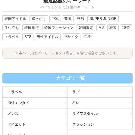
最近話題のキーワード
-Mint-[ミント]で話題のキーワード
韓国アイドル
追っかけ
巨乳
豊胸
整形
SUPER JUNIOR
生い立ち
韓国旅行
韓国ファッション
韓国限定
MV
衣装
18禁
トラベル
BTS
男性アイドル
ブサイク
兵役
※本ページはプロモーション（広告）を含む場合がございます。
カテゴリ一覧
トラベル
ラブ
海外エンタメ
占い
メンズ
ライフスタイル
ダイエット
ファッション