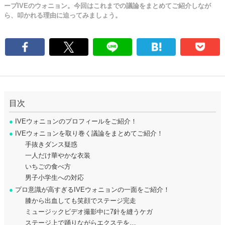
ープIVEのウォニョン。今回はこれまでの議論をまとめてご紹介しなが
ら、叩かれる理由に迫ってみましょう。
目次
●
IVEウォニョンのプロフィールをご紹介！
●
IVEウォニョンを取り巻く議論をまとめてご紹介！
手抜きダンス疑惑
一人だけ華やかな衣装
いちごの食べ方
男子小学生への対応
●
プロ意識が高すぎるIVEウォニョンの一面をご紹介！
膝から出血しても笑顔でステージ完走
ミュージックビデオ撮影中に7針を縫うケガ
ステージ上で踊りながらエクステを…