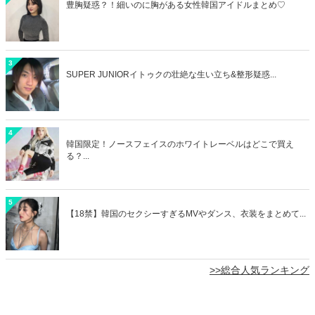
豊胸疑惑？！細いのに胸がある女性韓国アイドルまとめ♡
3
SUPER JUNIORイトゥクの壮絶な生い立ち&整形疑惑...
4
韓国限定！ノースフェイスのホワイトレーベルはどこで買え
る？...
5
【18禁】韓国のセクシーすぎるMVやダンス、衣装をまとめて...
>>総合人気ランキング