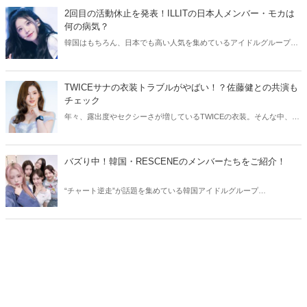
介します。
2回目の活動休止を発表！ILLITの日本人メンバー・モカは
何の病気？
韓国はもちろん、日本でも高い人気を集めているアイドルグループ・
ILLIT。今回はILLITモカの活動休止についてご紹介！気になる現在の
状況をチェックしてみましょう。
TWICEサナの衣装トラブルがやばい！？佐藤健との共演も
チェック
年々、露出度やセクシーさが増しているTWICEの衣装。そんな中、
TWICEサナの衣装にトラブルが発生しました。今回はTWICEサナの衣
装トラブルや、気になる佐藤健との共演についてご紹介します！
バズり中！韓国・RESCENEのメンバーたちをご紹介！
“チャート逆走”が話題を集めている韓国アイドルグループ
RESCENE（リセンヌ）。そこで今回はRESCENEのメンバーたちをご
紹介！今、SNSでバズっている理由も合わせてチェックしていきまし
ょう。