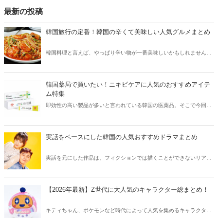
最新の投稿
韓国旅行の定番！韓国の辛くて美味しい人気グルメまとめ
韓国料理と言えば、やっぱり辛い物が一番美味しいかもしれません。
そこで今回は韓国の辛くて美味しい人気グルメをご紹介！辛い物が好
きな方はもちろん、体験したことのないような辛さに挑戦してみたい
方も必見です。
韓国薬局で買いたい！ニキビケアに人気のおすすめアイテ
ム特集
即効性の高い製品が多いと言われている韓国の医薬品。そこで今回は
韓国薬局でニキビケアにおすすめのアイテムをご紹介！日本人でも購
入できるニキビケアにおすすめのアイテムをチェックしてみましょ
う。
実話をベースにした韓国の人気おすすめドラマまとめ
実話を元にした作品は、フィクションでは描くことができないリアル
さが魅力のひとつ！そこで今回は実話をベースにした韓国の人気ドラ
マをご紹介します。
【2026年最新】Z世代に大人気のキャラクター総まとめ！
キティちゃん、ポケモンなど時代によって人気を集めるキャラクター