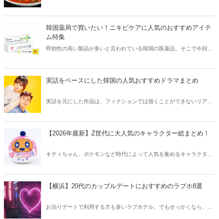
そこで今回は韓国の辛くて美味しい人気グルメをご紹介！辛い物が好
きな方はもちろん、体験したことのないような辛さに挑戦してみたい
方も必見です。
韓国薬局で買いたい！ニキビケアに人気のおすすめアイテ
ム特集
即効性の高い製品が多いと言われている韓国の医薬品。そこで今回は
韓国薬局でニキビケアにおすすめのアイテムをご紹介！日本人でも購
入できるニキビケアにおすすめのアイテムをチェックしてみましょ
う。
実話をベースにした韓国の人気おすすめドラマまとめ
実話を元にした作品は、フィクションでは描くことができないリアル
さが魅力のひとつ！そこで今回は実話をベースにした韓国の人気ドラ
マをご紹介します。
【2026年最新】Z世代に大人気のキャラクター総まとめ！
キティちゃん、ポケモンなど時代によって人気を集めるキャラクター
は異なります。そこで今回はZ世代に大人気のキャラクターたちをご
紹介！2026年の今、巷で流行っているキャラクターをまとめてチェッ
クしてみましょう。
【横浜】20代のカップルデートにおすすめのラブホ8選
お泊りデートで利用する方も多いラブホテル。でもせっかくなら、キ
レイでおしゃれなラブホテルを選びたいですね。そこで今回は20代の