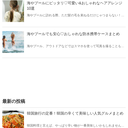
海やプールにピッタリ♡可愛い&おしゃれなヘアアレンジ
10選
海やプールに訪れる際、ただ髪の毛を束ねるだけじゃつまらない！そ
こで今回は海やプールなど夏のアクティビティにピッタリのヘアアレ
ンジをご紹介します♡
海やプールでも安心♡おしゃれな防水携帯ケースまとめ
海やプール、アウトドアなどではスマホを使って写真を撮ることも多
いですが水濡れが気になるところ…。そこで今回はおしゃれな防水携
帯ケースをご紹介！屋外イベントやビーチアクティビティでも役立つ
防水携帯ケースをチェックしていきましょう♫
最新の投稿
韓国旅行の定番！韓国の辛くて美味しい人気グルメまとめ
韓国料理と言えば、やっぱり辛い物が一番美味しいかもしれません。