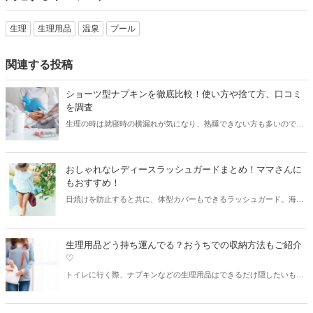
生理
生理用品
温泉
プール
関連する投稿
ショーツ型ナプキンを徹底比較！使い方や捨て方、口コミ
を調査
生理の時は就寝時の横漏れが気になり、熟睡できない方も多いのでは
ないでしょうか？そこで今回は話題のショーツ型ナプキンを徹底比
較！使い方や捨て方、気になる口コミまでまとめてチェックしてみま
しょう。
おしゃれなレディースラッシュガードまとめ！ママさんに
もおすすめ！
日焼けを防止すると共に、体型カバーもできるラッシュガード。海や
マリンスポーツの必需品であり、最近ではデザイン性の高いラッシュ
ガードが続々と登場しています。今回はママさんにもおすすめした
い、おしゃれなラッシュガードをご紹介します！
生理用品どう持ち運んでる？おうちでの収納方法もご紹介
♡
トイレに行く際、ナプキンなどの生理用品はできるだけ隠したいも
の。そこで今回は生理用品の持ち歩き方やおうちでの収納方法をご紹
介します！