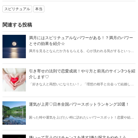
スピリチュアル
本当
関連する投稿
満月にはスピリチュアルなパワーがある！？満月のパワー
とその効果を紹介☆
満月を見るとなんだか力をもらえる、心が洗われる気がするといった
気持ちになったことはありませんか？ 実は満月には不思議なパワーが
あると言われています。今回はそんな満月のパワーと効果について紹
介します。
引き寄せの法則で恋愛成就！やり方と前兆のサイン3つを紹
介します♡
「好きな人と両想いになりたい！」「理想の相手と出会って結婚した
い！」といった思いはありませんか？ そんな時に「引き寄せの法則」
を使って幸せな未来を手に入れてみませんか？ 今回は恋愛成就のため
の引き寄せの法則のやり方を紹介します。
運気が上昇♡日本全国パワースポットランキング10選！
困った時や運気を上げたい時に訪れたいパワースポット！恋愛や結
婚、仕事や勉強などに新たな運気を取り入れることもできます。そこ
で今回は日本全国から、人気のあるパワースポットランキングをご紹
介しましょう♫
嫌いって言うのはチャンスを逃す!嫌な呪文をやめよう。