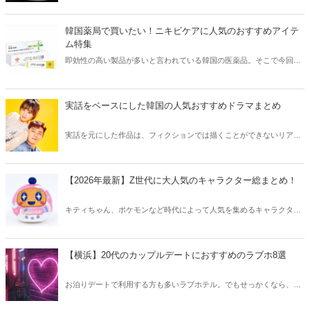
きな方はもちろん、体験したことのないような辛さに挑戦してみたい
方も必見です。
韓国薬局で買いたい！ニキビケアに人気のおすすめアイテ
ム特集
即効性の高い製品が多いと言われている韓国の医薬品。そこで今回は
韓国薬局でニキビケアにおすすめのアイテムをご紹介！日本人でも購
入できるニキビケアにおすすめのアイテムをチェックしてみましょ
う。
実話をベースにした韓国の人気おすすめドラマまとめ
実話を元にした作品は、フィクションでは描くことができないリアル
さが魅力のひとつ！そこで今回は実話をベースにした韓国の人気ドラ
マをご紹介します。
【2026年最新】Z世代に大人気のキャラクター総まとめ！
キティちゃん、ポケモンなど時代によって人気を集めるキャラクター
は異なります。そこで今回はZ世代に大人気のキャラクターたちをご
紹介！2026年の今、巷で流行っているキャラクターをまとめてチェッ
クしてみましょう。
【横浜】20代のカップルデートにおすすめのラブホ8選
お泊りデートで利用する方も多いラブホテル。でもせっかくなら、キ
レイでおしゃれなラブホテルを選びたいですね。そこで今回は20代の