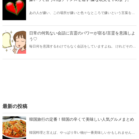
あの人が嫌い、この場所が嫌いと色々なところで嫌いという言葉を使
っていませんか? 嫌いという言葉は自分の魅力をだんだんと色あせて
いってしまう事を知っていましたか？嫌いという言葉は嫌な呪文にな
ってしまうんです。 自分のせっかくの魅力を半減させてしまってはも
日常の何気ない会話に言霊のパワーが宿る!言霊を意識しよ
ったいないですよね。 簡単に嫌いと言ってしまうのは、自分がどんど
う♡
ん醜くなっていってしまいます。 せっかくのチャンスも逃してしまう
毎日何を意識するわけでもなく会話をしていますよね。 けれどその言
事にもなるんです。 じゃあどうすれば良いの? 詳しく見ていきましょ
葉には言霊が宿ると知っていましたか? 言霊にはどんなパワーがあっ
う♪
て、どんな作用があるのか詳しく知らないともったいないですよ。 自
分の何気ない一言が言霊となり、良い事も悪い事も引き寄せるパワー
があるんですよ。 毎日の言葉を少し意識をするだけで、自分の運気を
アップ出来るかもしれませんよ♪ いつもの会話を少しポジティブな言
葉になるようにどうしていけば良いのか具体的に見ていきましょう!
最新の投稿
韓国旅行の定番！韓国の辛くて美味しい人気グルメまとめ
韓国料理と言えば、やっぱり辛い物が一番美味しいかもしれません。
そこで今回は韓国の辛くて美味しい人気グルメをご紹介！辛い物が好