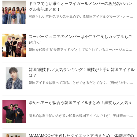
ご紹介します♡
ドラマでも活躍♡オーマイガールメンバーのあだ名やハン
グル表記まとめ！
可愛らしい雰囲気で人気を集めている韓国アイドルグループ・オーマ
イガール（OH MY GIRL）。そこで今回はオーマイガールメンバーの
あだ名やハングル表記、年齢など基本的なプロフィールをご紹介しま
す♫
スーパージュニアのメンバーは不仲？仲良しカップルもご
紹介♡
韓国を代表する“長寿アイドル”として知られているスーパージュニ
ア。日本でも安定した人気を誇っていますね。でも、一部ではスーパ
ージュニアのメンバーの不仲説が浮上！そこで今回は不仲説と共に、
仲良しカップルをご紹介します♫
韓国“演技ドル”人気ランキング！演技が上手い韓国アイドル
は？
韓国アイドルは歌って踊ることができるだけでなく、演技が上手い方
も多いです。そこで今回は演技が上手い“演技ドル（演技ができるアイ
ドル）”ランキングをご紹介！俳優や女優も顔負けの、高い演技力を持
っている韓国アイドルたちをチェックしてみましょう♡
暗めヘアーが似合う韓国アイドルまとめ！黒髪も大人気♫
明るめは派手髪の方が多い印象の韓国アイドルですが、実は暗めヘア
ーが似合うアイドルもたくさんいます。そこで今回は黒髪のような暗
めヘアーが似合う韓国アイドルをまとめてご紹介しましょう♪
MAMAMOOが実践したダイエット方法まとめ！体型維持の