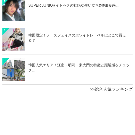
3
SUPER JUNIORイトゥクの壮絶な生い立ち&整形疑惑...
4
韓国限定！ノースフェイスのホワイトレーベルはどこで買え
る？...
5
韓国人気エリア！江南・明洞・東大門の特徴と距離感をチェッ
ク...
>>総合人気ランキング