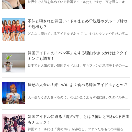
世界中で人気を集めている韓国アイドルたちですが、実は過去にオー
ディションで脱落した経験を持っている方も少なくありません。そこ
で今回はオーディションに落ちたことのある韓国アイドルをまとめて
ご紹介しましょう♫
不仲と噂された韓国アイドルまとめ♡脱退やグループ解散
の危機も？
どんなに売れているアイドルであっても、やはりケンカや性格の不一
致があるものです。そこで今回は不仲と噂された韓国アイドルと共
に、不仲を克服したという韓国アイドルたちまでご紹介していきまし
ょう♫
韓国アイドルの「ペン卒」をする理由やきっかけは？タイ
ミングも調査！
日本でも人気の高い韓国アイドルは、年々ファンが急増中！その一方
でファンを辞める「ペン卒」をする方も増えています。そこで今回は
韓国アイドルのペン卒をする理由やきっかけ、タイミングなどをご紹
介します！
痩せの大食い！細いのによく食べる韓国アイドルまとめ♡
人一倍たくさん食べるのに、なぜか全く太らず逆に細いスタイルをキ
ープしているという“痩せの大食い”はみなさんの周りにも一人はいる
はず！そこで今回は韓国アイドルの中から痩せの大食いアイドルをご
紹介しましょう♡
韓国アイドルに迫る「魔の7年」とは？怖いと言われる理由
もチェック！
韓国アイドルには「魔の7年」が存在し、ファンたちもその時期を恐