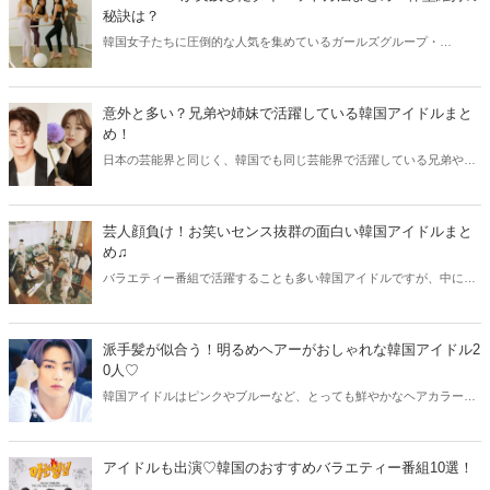
秘訣は？
韓国女子たちに圧倒的な人気を集めているガールズグループ・
MAMAMOO（ママム）。健康的なスタイルが特徴ですが、その美ボデ
ィを手に入れるためにメンバーたちはダイエットをしてきました。今
回はMAMAMOOが実践したダイエット方法と、体型維持の秘訣をご紹
意外と多い？兄弟や姉妹で活躍している韓国アイドルまと
介します！
め！
日本の芸能界と同じく、韓国でも同じ芸能界で活躍している兄弟や姉
妹がいます。そこで今回は兄弟や姉妹で活躍している韓国アイドルを
まとめてご紹介！お互いがアイドルという方はもちろん、兄弟や姉妹
が俳優や女優、アナウンサーとして活動している方々も合わせてチェ
芸人顔負け！お笑いセンス抜群の面白い韓国アイドルまと
ックしてみましょう♫
め♫
バラエティー番組で活躍することも多い韓国アイドルですが、中には
芸人顔負けのお笑いセンスを持っている方も！そこで今回はお笑いセ
ンス抜群の面白い韓国アイドルをまとめてご紹介します♡
派手髪が似合う！明るめヘアーがおしゃれな韓国アイドル2
0人♡
韓国アイドルはピンクやブルーなど、とっても鮮やかなヘアカラーを
楽しんでいます。そこで今回は明るめヘアーがおしゃれな韓国アイド
ルをご紹介！マネしたくなるような派手髪がおしゃれなアイドルたち
を、男女別にチェックしていきましょう♪
アイドルも出演♡韓国のおすすめバラエティー番組10選！