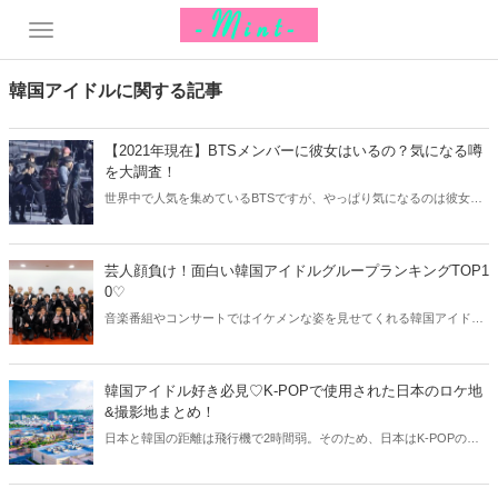
韓国アイドルに関する記事
【2021年現在】BTSメンバーに彼女はいるの？気になる噂
を大調査！
世界中で人気を集めているBTSですが、やっぱり気になるのは彼女事
情…。そこで今回はBTSメンバーの彼女の噂を大調査！日本人との噂
や現在の彼女の有無などをご紹介します。
芸人顔負け！面白い韓国アイドルグループランキングTOP1
0♡
音楽番組やコンサートではイケメンな姿を見せてくれる韓国アイドル
たち。しかし、バラエティー番組などでは芸人顔負けの面白いセンス
を見せてくれることも！そこで今回は面白い韓国アイドルグループを
ランキング形式でご紹介♫お笑いセンスが光る韓国アイドルたちを早
韓国アイドル好き必見♡K-POPで使用された日本のロケ地
速チェックしていきましょう。
&撮影地まとめ！
日本と韓国の距離は飛行機で2時間弱。そのため、日本はK-POPのミ
ュージックビデオの撮影地やロケ地として使用されることも少なくあ
りません。そこで今回はK-POPで使用された日本のロケ地&撮影地を