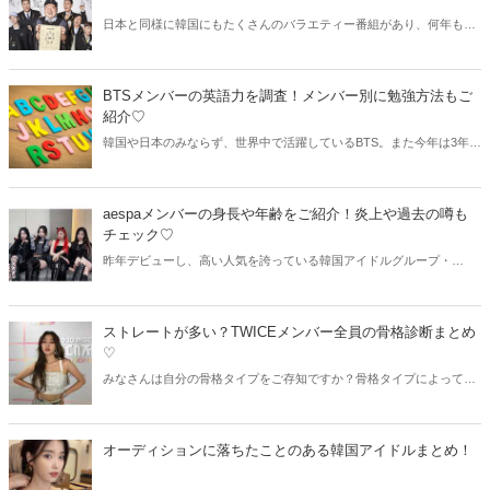
日本と同様に韓国にもたくさんのバラエティー番組があり、何年も放
送が続いている長寿番組も多いのが特徴です。そこで今回は韓国のお
すすめバラエティー番組をご紹介♡韓国アイドル好きの方も、ぜひチ
ェックしてみてくださいね。
BTSメンバーの英語力を調査！メンバー別に勉強方法もご
紹介♡
韓国や日本のみならず、世界中で活躍しているBTS。また今年は3年ぶ
りに、国連でのスピーチも行いました。そこで今回はBTSメンバーの
気になる英語力を調査！英語が上達したという勉強法も合わせてチェ
ックしていきましょう。
aespaメンバーの身長や年齢をご紹介！炎上や過去の噂も
チェック♡
昨年デビューし、高い人気を誇っている韓国アイドルグループ・
aespa。今回はaespaメンバーの基本的なプロフィールと共に、炎上や
気になる過去の噂についてもご紹介します！
ストレートが多い？TWICEメンバー全員の骨格診断まとめ
♡
みなさんは自分の骨格タイプをご存知ですか？骨格タイプによって似
合う洋服などが異なるため、ぜひ一度診断しておきたいもの！今回は
韓国アイドルグループ・TWICEの骨格診断をまとめてご紹介します♫
オーディションに落ちたことのある韓国アイドルまとめ！