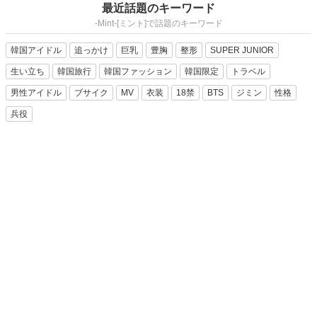
最近話題のキーワード
-Mint-[ミント]で話題のキーワード
韓国アイドル
追っかけ
巨乳
豊胸
整形
SUPER JUNIOR
生い立ち
韓国旅行
韓国ファッション
韓国限定
トラベル
男性アイドル
ブサイク
MV
衣装
18禁
BTS
ジミン
性格
兵役