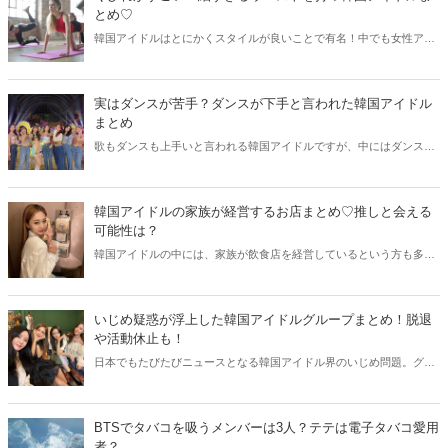
とめ♡
韓国アイドルはとにかくスタイルが良いことで有名！中でも女性アイ
ドルのウエストは細く、モデル顔負けのスタイルを持っている方も。
今回はくびれがすごい韓国アイドルをまとめてご紹介します♫
実はダンスが苦手？ダンスが下手と言われた韓国アイドル
まとめ
歌もダンスも上手いと言われる韓国アイドルですが、中にはダンスが
苦手という方もいます。また苦手ではないものの、下手と言われるこ
とも…。今回はダンスが下手と言われた韓国アイドル10人をご紹介し
ます！
韓国アイドルの家族が経営するお店まとめ♡推しと会える
可能性は？
韓国アイドルの中には、家族が飲食店を経営しているという方も多く
います。そこで今回は人気韓国アイドルの中から、家族がお店を経営
している方をご紹介！お店の内容と合わせて、場所もチェックしてい
きましょう。
いじめ疑惑が浮上した韓国アイドルグループまとめ！脱退
や活動休止も！
日本でもたびたびニュースとなる韓国アイドル界のいじめ問題。グル
ープの中でいじめが行われていた暴露するケースが相次ぎ、衝撃が走
りました。今回はいじめ疑惑が浮上した韓国アイドルグループをまと
めてご紹介します♫
BTSでタバコを吸うメンバーは3人？テテは電子タバコ愛用
者？