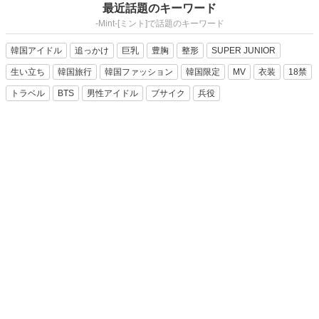
最近話題のキーワード
-Mint-[ミント]で話題のキーワード
韓国アイドル
追っかけ
巨乳
豊胸
整形
SUPER JUNIOR
生い立ち
韓国旅行
韓国ファッション
韓国限定
MV
衣装
18禁
トラベル
BTS
男性アイドル
ブサイク
兵役