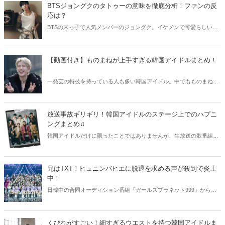
BTSジョングクのタトゥーの意味を徹底分析！ファンの反
応は？
BTSの末っ子で人気メンバーのジョングク。イケメンで可愛らしい顔
立ちしていますが、その一方で腕にはびっしりとタトゥーが刻まれて
います。今回はジョングクのタトゥーの意味やファンの反応をまとめ
てご紹介します♫
【動画付き】ものまねが上手すぎる韓国アイドルまとめ！
一発芸の特技を持っている人も多い韓国アイドル。中でもものまねを
出来る韓国アイドルは、バラエティー番組でも注目を集めています。
そこで今回はものまねが上手すぎる韓国アイドルをまとめてご紹介！
動画と共にそのものまねクオリティをチェックしていきましょう♪
放送事故ギリギリ！韓国アイドルのステージ上でのハプニ
ングまとめ♫
韓国アイドルだけに限ったことではありませんが、生放送の歌番組や
バラエティー番組では思わぬハプニングが起こることもあります。そ
こで今回は韓国アイドルたちのステージ上のでのハプニングをまとめ
てご紹介します！
兄はTXT！ヒュニンバヒエに脱退を求める声が殺到で炎上
中！
日韓中の合同オーディション番組「ガールズプラネット999」からデ
ビューするKep1er（ケプラー）。そのデビューメンバーであるヒュニ
ンバヒエを巡って、ネットが炎上中！脱退を求める声やその理由など
をご紹介します♪
くびれがすごい！細すぎるウエストを持つ韓国アイドルま