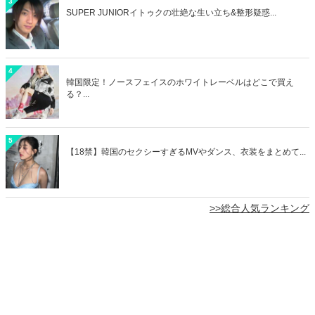
3
SUPER JUNIORイトゥクの壮絶な生い立ち&整形疑惑...
4
韓国限定！ノースフェイスのホワイトレーベルはどこで買え
る？...
5
【18禁】韓国のセクシーすぎるMVやダンス、衣装をまとめて...
>>総合人気ランキング