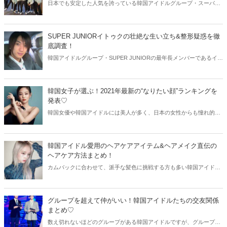
日本でも安定した人気を誇っている韓国アイドルグループ・スーパー
ジュニア。ファンの間では本名や芸名ではなく、あだ名やニックネー
ムで呼ばれることも多いです。今回はスーパージュニアメンバーのあ
だ名の由来と共に、ファンの呼び名もご紹介しましょう！
SUPER JUNIORイトゥクの壮絶な生い立ち&整形疑惑を徹
底調査！
韓国アイドルグループ・SUPER JUNIORの最年長メンバーであるイト
ゥク。いつも明るく視聴者たちを笑わせていますが、その裏には壮絶
な生い立ちが…。そこで今回はイトゥクの生い立ちと共に、気になる
整形疑惑を徹底調査していきましょう。
韓国女子が選ぶ！2021年最新の“なりたい顔”ランキングを
発表♡
韓国女優や韓国アイドルには美人が多く、日本の女性からも憧れ的な
存在として注目されています。そこで今回は韓国女子が選ぶ“なりたい
顔”ランキングを発表！韓国の整形外科医が明かした情報を元に、韓国
女子が本当になりたい顔をご紹介していきます♡
韓国アイドル愛用のヘアケアアイテム&ヘアメイク直伝の
ヘアケア方法まとめ！
カムバックに合わせて、派手な髪色に挑戦する方も多い韓国アイドル
たち。しかし、髪の毛はあまり傷んでいないように見えませんか？そ
こで今回は韓国アイドル愛用のヘアケアアイテムと共に、韓国アイド
ルのヘアメイクさん直伝のヘアケア方法をご紹介します♫
グループを超えて仲がいい！韓国アイドルたちの交友関係
まとめ♡
数え切れないほどのグループがある韓国アイドルですが、グループと