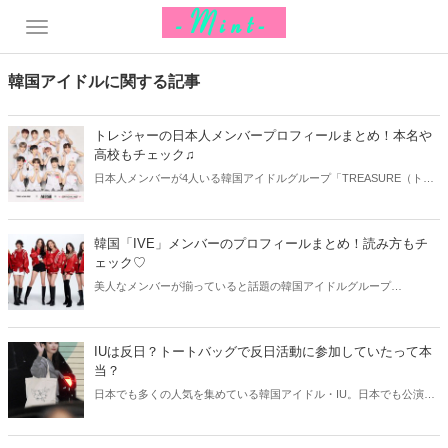
韓国アイドルに関する記事
トレジャーの日本人メンバープロフィールまとめ！本名や
高校もチェック♫
日本人メンバーが4人いる韓国アイドルグループ「TREASURE（トレ
ジャー）」。中でもハルトは韓国語が上手なことで有名です。今回は
TREASURE（トレジャー）の日本人メンバーの本名や高校、出身地な
どプロフィールをご紹介します♫
韓国「IVE」メンバーのプロフィールまとめ！読み方もチ
ェック♡
美人なメンバーが揃っていると話題の韓国アイドルグループ
「IVE」。今回はIVEメンバーの基本的なプロフィールと共に、グルー
プ名の読み方や意味などをまとめてご紹介します♫
IUは反日？トートバッグで反日活動に参加していたって本
当？
日本でも多くの人気を集めている韓国アイドル・IU。日本でも公演を
行ったことがありますが、その一方では反日と言われています。今回
はIUが反日と呼ばれる理由やその真相についてご紹介します！