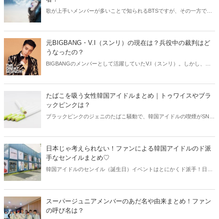
歌が上手いメンバーが多いことで知られるBTSですが、その一方でタ
バコを吸うメンバーもいると言われています。そこで今回はBTSでタ
バコを吸うメンバーをご紹介しながら、その真相に迫ってみましょ
う！
元BIGBANG・V.I（スンリ）の現在は？兵役中の裁判はど
うなったの？
BIGBANGのメンバーとして活躍していたV.I（スンリ）。しかし、大
きな事件が発覚し、表舞台から姿を消してしまいました。そんな
V.I（スンリ）の現在は？今回はV.I（スンリ）の現在と裁判の行方につ
いてご紹介します！
たばこを吸う女性韓国アイドルまとめ｜トゥワイスやブラ
ックピンクは？
ブラックピンクのジェニのたばこ騒動で、韓国アイドルの喫煙がSNS
で話題になっています。肌が美しくスタイル抜群、私たちのあこがれ
の存在の彼女たちは、私生活ではたばこを吸っているのでしょうか？
今回はトゥワイスやブラックピンクをはじめとする、女性韓国アイド
日本じゃ考えられない！ファンによる韓国アイドルのド派
ルの喫煙事情徹底検証していきます。
手なセンイルまとめ♡
韓国アイドルのセンイル（誕生日）イベントはとにかくド派手！日本
では絶対に考えられないイベントも多く、今ではアイドル文化のひと
つとして定番になりつつあります。そこで今回はファンによる韓国ア
イドルのド派手なセンイルイベントをご紹介します♫
スーパージュニアメンバーのあだ名や由来まとめ！ファン
の呼び名は？