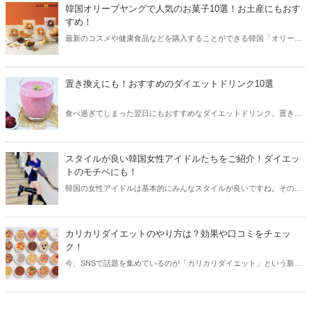
ト系の人気インスタグラマーをご紹介します！
韓国オリーブヤングで人気のお菓子10選！お土産にもおす
すめ！
最新のコスメや健康食品などを購入することができる韓国「オリーブ
ヤング」。オリーブヤングのお菓子はカロリーが低く、ダイエット中
の女性にも人気を集めています。今回は韓国オリーブヤングで人気の
お菓子をご紹介します！
置き換えにも！おすすめのダイエットドリンク10選
食べ過ぎてしまった翌日にもおすすめなダイエットドリンク。置き換
えとして利用している方も多く、いつでも手軽にダイエットを始める
ことができます。今回はおすすめのダイエットドリンクをご紹介しま
す。
スタイルが良い韓国女性アイドルたちをご紹介！ダイエッ
トのモチベにも！
韓国の女性アイドルは基本的にみんなスタイルが良いですね。その中
でも、バービー人形のような抜群のスタイルを持っている方が多くい
ます。そこで今回はスタイルが良い韓国女性アイドル達をご紹介しま
す。
カリカリダイエットのやり方は？効果や口コミをチェッ
ク！
今、SNSで話題を集めているのが「カリカリダイエット」という新た
なるダイエット方法。早速チャレンジしている方も多い様子ですが、
気になるのはその効果。今回はカリカリダイエットのやり方と共に、
効果や口コミなどをご紹介します！