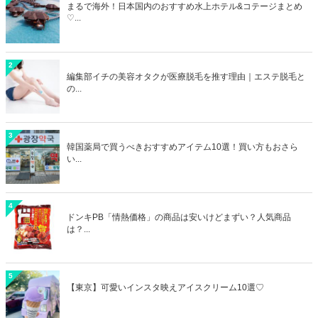
まるで海外！日本国内のおすすめ水上ホテル&コテージまとめ
♡...
2
編集部イチの美容オタクが医療脱毛を推す理由｜エステ脱毛と
の...
3
韓国薬局で買うべきおすすめアイテム10選！買い方もおさら
い...
4
ドンキPB「情熱価格」の商品は安いけどまずい？人気商品
は？...
5
【東京】可愛いインスタ映えアイスクリーム10選♡