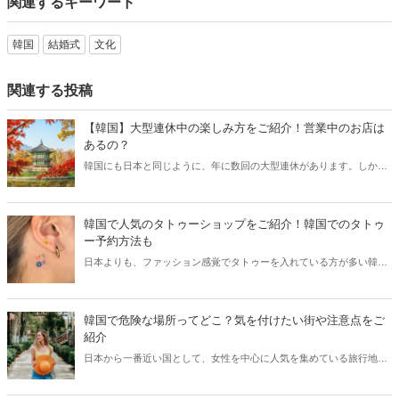
関連するキーワード
韓国
結婚式
文化
関連する投稿
【韓国】大型連休中の楽しみ方をご紹介！営業中のお店は
あるの？
韓国にも日本と同じように、年に数回の大型連休があります。しか
し、日本と違うのは大型連休中は休業するお店が多いこと。そこで今
回は韓国の大型連休の楽しみ方と共に営業休業情報などをご紹介しま
す。
韓国で人気のタトゥーショップをご紹介！韓国でのタトゥ
ー予約方法も
日本よりも、ファッション感覚でタトゥーを入れている方が多い韓
国。韓国アイドルにもタトゥーを入れている方は多く、そのデザイン
を真似する日本人女性も少なくありません。今回は韓国で人気のタト
ゥーショップと共に、韓国でのタトゥー予約方法をご紹介します。
韓国で危険な場所ってどこ？気を付けたい街や注意点をご
紹介
日本から一番近い国として、女性を中心に人気を集めている旅行地・
韓国。一方で、韓国にも危険な場所が多くあり、思わぬ事件に巻き込
まれる可能性も…。今回は韓国で危険な場所や旅行で気を付けたい