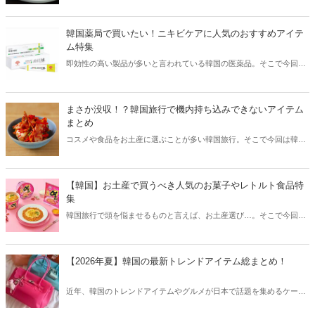
そこで今回は韓国の辛くて美味しい人気グルメをご紹介！辛い物が好
きな方はもちろん、体験したことのないような辛さに挑戦してみたい
方も必見です。
韓国薬局で買いたい！ニキビケアに人気のおすすめアイテ
ム特集
即効性の高い製品が多いと言われている韓国の医薬品。そこで今回は
韓国薬局でニキビケアにおすすめのアイテムをご紹介！日本人でも購
入できるニキビケアにおすすめのアイテムをチェックしてみましょ
う。
まさか没収！？韓国旅行で機内持ち込みできないアイテム
まとめ
コスメや食品をお土産に選ぶことが多い韓国旅行。そこで今回は韓国
旅行で機内持ち込みできないアイテムをご紹介！空港でお土産探しを
考えている方も、ぜひ参考にしてみてください。
【韓国】お土産で買うべき人気のお菓子やレトルト食品特
集
韓国旅行で頭を悩ませるものと言えば、お土産選び…。そこで今回は
お土産で買うべき韓国のお菓子やレトルト食品などをご紹介します！
【2026年夏】韓国の最新トレンドアイテム総まとめ！
近年、韓国のトレンドアイテムやグルメが日本で話題を集めるケース
が増えています。そこで今回は2026夏の韓国最新トレンドアイテムを