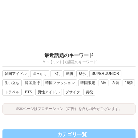
最近話題のキーワード
-Mint-[ミント]で話題のキーワード
韓国アイドル
追っかけ
巨乳
豊胸
整形
SUPER JUNIOR
生い立ち
韓国旅行
韓国ファッション
韓国限定
MV
衣装
18禁
トラベル
BTS
男性アイドル
ブサイク
兵役
※本ページはプロモーション（広告）を含む場合がございます。
カテゴリ一覧