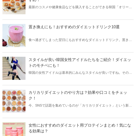
最新のコスメや健康食品などを購入することができる韓国「オリーブ
ヤング」。オリーブヤングのお菓子はカロリーが低く、ダイエット中
の女性にも人気を集めています。今回は韓国オリーブヤングで人気の
お菓子をご紹介します！
置き換えにも！おすすめのダイエットドリンク10選
食べ過ぎてしまった翌日にもおすすめなダイエットドリンク。置き換
えとして利用している方も多く、いつでも手軽にダイエットを始める
ことができます。今回はおすすめのダイエットドリンクをご紹介しま
す。
スタイルが良い韓国女性アイドルたちをご紹介！ダイエッ
トのモチベにも！
韓国の女性アイドルは基本的にみんなスタイルが良いですね。その中
でも、バービー人形のような抜群のスタイルを持っている方が多くい
ます。そこで今回はスタイルが良い韓国女性アイドル達をご紹介しま
す。
カリカリダイエットのやり方は？効果や口コミをチェッ
ク！
今、SNSで話題を集めているのが「カリカリダイエット」という新た
なるダイエット方法。早速チャレンジしている方も多い様子ですが、
気になるのはその効果。今回はカリカリダイエットのやり方と共に、
効果や口コミなどをご紹介します！
女性におすすめのダイエット用プロテインまとめ！気にな
る効果は？