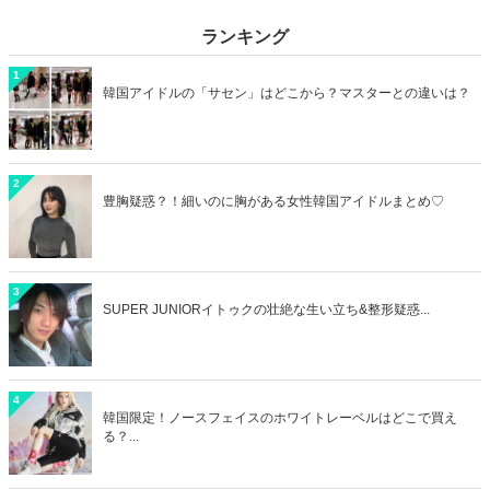
ランキング
1
韓国アイドルの「サセン」はどこから？マスターとの違いは？
2
豊胸疑惑？！細いのに胸がある女性韓国アイドルまとめ♡
3
SUPER JUNIORイトゥクの壮絶な生い立ち&整形疑惑...
4
韓国限定！ノースフェイスのホワイトレーベルはどこで買え
る？...