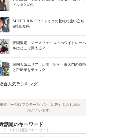
ドルまとめ♡
SUPER JUNIORイトゥクの壮絶な生い立ち
&整形疑惑...
韓国限定！ノースフェイスのホワイトレーベ
ルはどこで買える？...
韓国人気エリア！江南・明洞・東大門の特徴
と距離感をチェック...
>総合人気ランキング
※本ページはプロモーション（広告）を含む場合
がございます。
近話題のキーワード
int-[ミント]で話題のキーワード