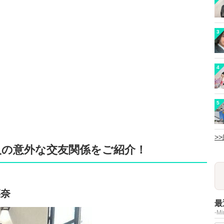
3
4
5
>
人の意外な交友関係をご紹介！
菜奈
最
-M