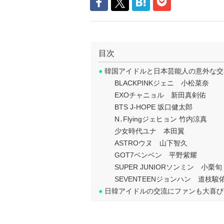
目次
●
韓国アイドルと日本芸能人の意外な交
BLACKPINKジェニ 小松菜奈
EXOチャニョル 新田真剣佑
BTS J-HOPE 坂口健太郎
N․Flyingジェヒョン 竹内涼真
少女時代ユナ 本田翼
ASTROウヌ 山下智久
GOT7ベンベン 平野紫耀
SUPER JUNIORソンミン 小栗旬
SEVENTEENジョンハン 道枝駿
●
日韓アイドルの交流にファンも大喜び