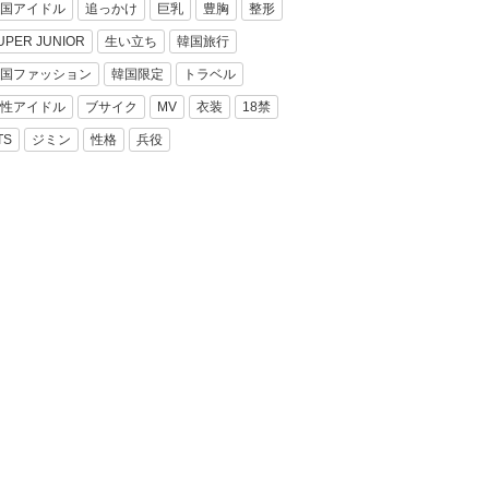
国アイドル
追っかけ
巨乳
豊胸
整形
UPER JUNIOR
生い立ち
韓国旅行
国ファッション
韓国限定
トラベル
性アイドル
ブサイク
MV
衣装
18禁
TS
ジミン
性格
兵役