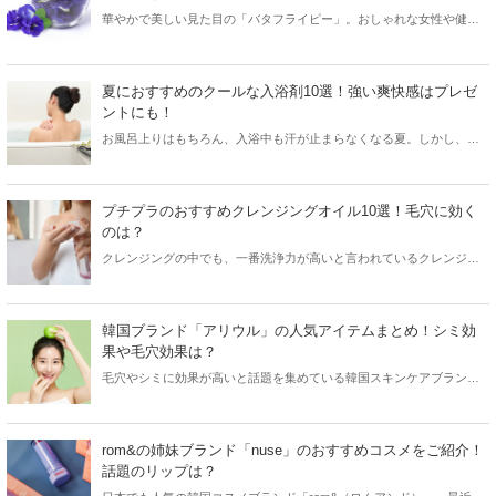
華やかで美しい見た目の「バタフライピー」。おしゃれな女性や健康
志向の女性に人気があるお茶ですが、飲み過ぎによる副作用も気にな
るところ。今回はバタフライピーの効能と共に副作用や飲み方などを
ご紹介します！
夏におすすめのクールな入浴剤10選！強い爽快感はプレゼ
ントにも！
お風呂上りはもちろん、入浴中も汗が止まらなくなる夏。しかし、最
近では入浴後にスッーと汗がひくようなクールな入浴剤も販売されて
います。今回は夏におすすめのクールな入浴剤をご紹介します。
プチプラのおすすめクレンジングオイル10選！毛穴に効く
のは？
クレンジングの中でも、一番洗浄力が高いと言われているクレンジン
グオイル。メイク汚れはもちろん、毛穴に詰まった汚れや角栓、黒ず
みにも効果があります。そこで今回はおすすめのクレンジングオイル
をプチプラ限定でご紹介します！
韓国ブランド「アリウル」の人気アイテムまとめ！シミ効
果や毛穴効果は？
毛穴やシミに効果が高いと話題を集めている韓国スキンケアブランド
「アリウル」。今回はアリウルの人気アイテムと共に、気になる効果
などをご紹介します！
rom&の姉妹ブランド「nuse」のおすすめコスメをご紹介！
話題のリップは？