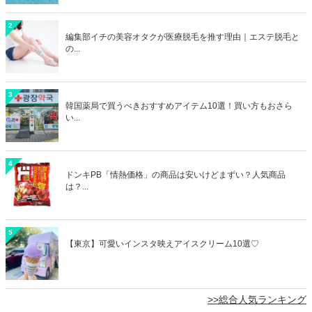
2
編集部イチの美容オタクが医療脱毛を推す理由｜エステ脱毛と
の...
3
韓国薬局で買うべきおすすめアイテム10選！買い方もおさら
い...
4
ドンキPB「情熱価格」の商品は安いけどまずい？人気商品
は？...
5
【東京】可愛いインスタ映えアイスクリーム10選♡
>>総合人気ランキング