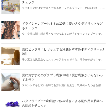
チェック
マツキヨやぱぱすで購入できるオリジナルブランド「matsukiyo」。良
心的な価格のアイテムが多く、特にスキンケアアイテムやヘアケアア
イテムが大人気！そこで今回はマツキヨとぱぱすで買える人気オリジ
ナルブランドのアイテムと共に、気になる評価をご紹介します。
ドライシャンプーおすすめ10選！使い方やデメリットなど
もチェック
今、女性の間で新定番となりつつあるのが「ドライシャンプー」で
す。特に夏に大活躍するドライシャンプーですが、その使い方やデメ
リットを知らない方も多いのでは？今回はおすすめのドライシャンプ
ーと共に、使い方などをご紹介します。
夏にピッタリ！ヒヤッとする冷感おすすめボディクリーム1
0選
暑い夏はお風呂上りのスキンケアタイムですら、汗をかきがち！そこ
で今回はヒヤッとする冷感タイプのおすすめボディクリームやボディ
ジェルをご紹介します。
夏におすすめのプチプラ乳液10選！夏は乳液がいらないっ
て本当？
スキンケアをしている時でも汗が流れる夏は、乳液のべたつきを感じ
ている方も多く「夏は乳液をつけない」という方もいるようです。そ
こで今回は夏におすすめのプチプラ乳液と共に、乳液の必要性につい
てご紹介します。
バタフライピーの効能は？飲み過ぎによる副作用や肥満へ
の効果をチェック