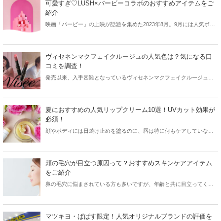
可愛すぎ♡LUSH×バービーコラボのおすすめアイテムをご
紹介
映画「バービー」の上映が話題を集めた2023年8月。9月には人気ボデ
ィケアブランド「LUSH」から、バービーとのコラボが登場していま
す。今回はLUSHのバービーコラボから、おすすめアイテムをご紹介し
ます！
ヴィセネンマクフェイクルージュの人気色は？気になる口
コミを調査！
発売以来、入手困難となっているヴィセネンマクフェイクルージュ。
あのリップモンスターと比較するレビューも多く、早くも新色の登場
が期待されています。今回はヴィセネンマクフェイクルージュの全色
ラインナップや人気色、気になる口コミなどをご紹介します！
夏におすすめの人気リップクリーム10選！UVカット効果が
必須！
顔やボディには日焼け止めを塗るのに、唇は特に何もケアしていな
い…という方は意外と多いようです。紫外線が強い夏は、リップクリ
ームもUVカット効果があるものを使うのが必須！今回は夏におすすめ
の人気リップクリームをご紹介します♪
頬の毛穴が目立つ原因って？おすすめスキンケアアイテム
をご紹介
鼻の毛穴に悩まされている方も多いですが、年齢と共に目立ってくる
のが頬の毛穴です。そこで今回は頬の毛穴が目立つ原因や対策、おす
すめのスキンケアアイテムなどをご紹介します！
マツキヨ・ぱぱす限定！人気オリジナルブランドの評価を