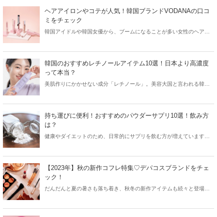
クしてみましょう。
ヘアアイロンやコテが人気！韓国ブランドVODANAの口コ
ミをチェック
韓国アイドルや韓国女優から、ブームになることが多い女性のヘアス
タイル。最近ではヨシンモリと呼ばれる“女神ヘア”が日本でも大人気と
なっています。今回は女神ヘアを簡単に作れる韓国ブランドVODANA
の人気アイテムと共に、口コミをご紹介します！
韓国のおすすめレチノールアイテム10選！日本より高濃度
って本当？
美肌作りにかかせない成分「レチノール」。美容大国と言われる韓国
でも愛用している方が多く、プチプラなレチノールコスメも続々と登
場！韓国女子たちが愛用しているおすすめレチノールアイテムを韓国
コスメブランドからご紹介します。
持ち運びに便利！おすすめのパウダーサプリ10選！飲み方
は？
健康やダイエットのため、日常的にサプリを飲む方が増えています。
また最近では錠剤の他、パウダータイプのサプリも人気！今回はおす
すめのパウダーサプリと共に、その飲み方をご紹介します。
【2023年】秋の新作コフレ特集♡デパコスブランドをチェ
ック！
だんだんと夏の暑さも落ち着き、秋冬の新作アイテムも続々と登場し
ています。中でも秋の新作コフレは夏から発売を開始するのが特徴。
そこで今回は2023年秋の新作コフレをデパコスからご紹介します！