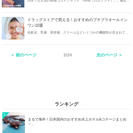
日本でも人気の韓国コスメブランド「rom&（ロムアンド）」。最近で
は姉妹ブランドなども展開しており、2023年6月に誕生した「nuse」
もそのひとつになります。今回は韓国コスメブランド「nuse」のおす
すめコスメなどをご紹介します！
ドラッグストアで買える！おすすめのプチプラオールイン
ワン10選
化粧水、乳液、美容液、クリームなどいくつかの機能性が含まれてい
るオールインワンジェル。忙しい朝やお手入れが面倒な夜におすすめ
のアイテムで、幅広い世代の方に人気を集めています。今回はドラッ
グストアで買えるおすすめのプチプラオールインワンをご紹介しま
＜ 前のページ
2/24
次のページ ＞
す！
ランキング
1
まるで海外！日本国内のおすすめ水上ホテル&コテージまとめ
♡...