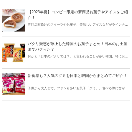
こで今回は生産が終了した懐かしい日本のお菓子をまとめてご紹介し
ます！
【2023年夏】コンビニ限定の新商品お菓子やアイスをご紹
介！
専門店顔負けのスイーツやお菓子、美味しいアイスなどがラインナッ
プされているコンビニ。2023年の夏もコンビニ限定の商品が続々と登
場しています。今回はセブンイレブン、ローソン、ファミリーマート
から2023年夏の新商品お菓子やスイーツ、アイスをご紹介します！
パクリ疑惑が浮上した韓国のお菓子まとめ！日本のお土産
までパクった？
何かと「日本のパクリでは？」と言われることが多い韓国。特にお菓
子には日本のパクリと思われる商品が多いようです。今回はパクリ疑
惑が浮上した韓国のお菓子をご紹介！また日本が韓国からパクったと
言われているスイーツもチェックしてみましょう。
新食感も？人気のグミを日本と韓国からまとめてご紹介！
子供から大人まで、ファンも多いお菓子「グミ」。食べる際に音が出
ないことから、移動中のお供に持ち歩いている方も多いですね。今回
は日本と韓国から人気のグミをまとめてご紹介します♪