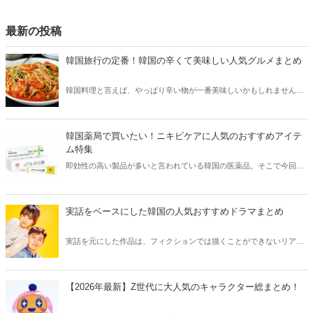
最新の投稿
韓国旅行の定番！韓国の辛くて美味しい人気グルメまとめ
韓国料理と言えば、やっぱり辛い物が一番美味しいかもしれません。
そこで今回は韓国の辛くて美味しい人気グルメをご紹介！辛い物が好
きな方はもちろん、体験したことのないような辛さに挑戦してみたい
方も必見です。
韓国薬局で買いたい！ニキビケアに人気のおすすめアイテ
ム特集
即効性の高い製品が多いと言われている韓国の医薬品。そこで今回は
韓国薬局でニキビケアにおすすめのアイテムをご紹介！日本人でも購
入できるニキビケアにおすすめのアイテムをチェックしてみましょ
う。
実話をベースにした韓国の人気おすすめドラマまとめ
実話を元にした作品は、フィクションでは描くことができないリアル
さが魅力のひとつ！そこで今回は実話をベースにした韓国の人気ドラ
マをご紹介します。
【2026年最新】Z世代に大人気のキャラクター総まとめ！