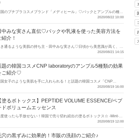
♡
韓国のプチプラコスメブランド「メディヒール」♡パックとアンプルの種類
が豊富なのが魅力ですね♪今回はオススメのパック4種類を使い方と一緒にご
2020/08/22 10:00
介♪
田中みな実さん直伝♡パックや乳液を使った美容方法を
ご紹介！
透き通るような美肌の持ち主・田中みな実さん♡日頃から美意識が高く、多
くの女性の憧れ的存在ですね！今回は田中みな実さんが実践しているという
2020/08/21 14:15
パックや乳液を使った美容方法を伝授しちゃいます♪
話題の韓国コスメCNP laboratoryのアンプル5種類の効果
をご紹介♡
韓国女子のような美肌を手に入れられる！と話題の韓国コスメ「CNP
aboratory」♬美容成分がたっぷり入ったアンプルは5種類あるため、それぞ
2020/08/19 16:00
れの効果も絶対にチェックしておきたいところ！今回は種類別に、気になる
効果と価格などをご紹介します。
【塗るボトックス】PEPTIDE VOLUME ESSENCE/ペプ
チドボリュームエッセンス
度使ったら手放せない！韓国で売り切れ続出の塗るボトックス☆ -Mint-編
集部も全員が夢中で愛用しています！! なぜいいのか？！徹底解剖します♪
2020/08/19 12:00
毛穴の黒ずみに効果的！市販の洗顔のご紹介♪