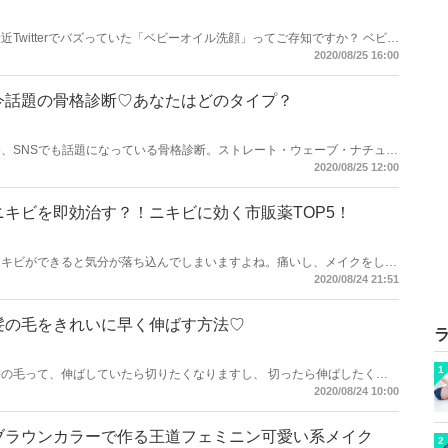
近Twitterでバズっていた「ベビーオイル洗顔」ってご存知ですか？ ベビー
オイルで洗顔？ちゃんと汚れは落ちるの？べたべたしないの？ 今回は、
2020/08/25 16:00
「ベビーオイル洗顔」のやり方と、効果について詳しくご紹介します♡
今話題の骨格診断♡あなたはどのタイプ？
今、SNSでも話題になっている骨格診断。ストレート・ウェーブ・ナチュラ
ルの3タイプあります。「なんかジャケットが似合わない・・・」「なんか
2020/08/25 12:00
太って見える」それは骨格タイプに合っていない服を着ているからかも？骨
格診断をすることで、自分自身の体型を一番きれいに見せるお洋服がわかり
ます。ぜひ、あなたも骨格診断をして、似合う服を見つけて下さいね♪
ニキビを即効治す？！ニキビに効く市販薬TOP5！
ニキビができると気分が落ち込んでしまいますよね。痛いし、メイクをして
も時間が経つと目立ってきてしまいます。そんな悩みを解決するべく、ニキ
2020/08/24 21:51
ビに効果のある市販薬をご紹介します。ニキビの種類別に効果のある成分が
違うので、そこにも着目しながらニキビを撃退していきましょう！
髪の毛をきれいに早く伸ばす方法♡
1
髪の毛って、伸ばしていたら切りたくなりますし、 切ったら伸ばしたくな
りますし・・・ 私も切った後たまに後悔してしまいます。 今回は、髪の毛
2020/08/24 10:00
を早く伸ばしたい方必見！髪の毛をきれいに早く伸ばす方法を お伝えして
いきます。
ブラウンカラーで作る王道フェミニン可愛い系メイク
2