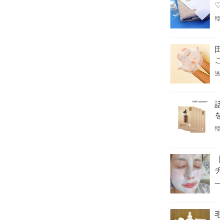
紹
l
一