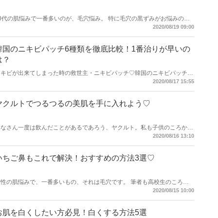
20代の肌悩みで一番多いのが、毛穴悩み。 特に毛穴の黒ずみがお悩みの方
も多いのでは？エステや病院だと高いし・・・ 実は市販の洗顔でも、 毛穴
2020/08/19 09:00
悩みを解決できる商品があるんです♪ 今回はプチプラ・デパコス2つに分け
てご紹介していきます♡
韓国のニキビパッチ6種類を徹底比較！1番治りが早いの
は？
ニキビが出来てしまった時の救世主・ニキビパッチ♡韓国のニキビパッチは
治りも早くコスパが良いことで知られていますが、どの商品を選んで良いの
2020/08/17 15:55
か悩んでいる方も多いはず！そこで今回は、韓国で人気のニキビパッチ6種
類を徹底比較しちゃいます♪
ヤクルトでつるつるの美肌を手に入れよう♡
みなさん一度は飲んだことがあるであろう、ヤクルト。私も子供のころから
大好きで、一日何本も飲んでは「飲みすぎ！」としかられていました（笑）
2020/08/16 13:10
おそらく、嫌いな方はほとんどいないのではないでしょうか。 このヤクル
ト、実は美肌効果が抜群なのをご存知でしたか？ヤクルトの知られざる美肌
効果について、ご紹介します♡
いちご鼻もこれで解決！おすすめの方法3選♡
女性の肌悩みで、一番多いもの、それは毛穴です。 筆者も高校生のころか
ら実はいちご鼻がコンプレックスで、 ドラッグストアでいろんな化粧品を
2020/08/15 10:00
買ったりして 試行錯誤していました。 そもそも黒ずみ毛穴ってどうして起
こるの？とうやったら治るの？ 詳しくご紹介していきます♪
お肌を白くしたい方必見！白くする方法5選