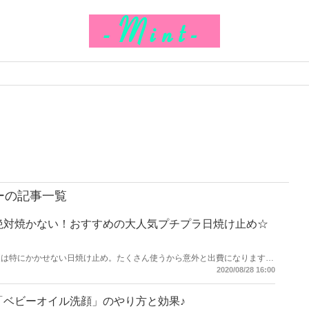
ーの記事一覧
絶対焼かない！おすすめの大人気プチプラ日焼け止め☆
夏は特にかかせない日焼け止め。たくさん使うから意外と出費になりますよ
ね。 プチプラの日焼け止めなら、値段を気にせずたくさん塗ってしっかり
2020/08/28 16:00
肌を保護できます！この記事では、外でも紫外線を気にせず過ごせる、どれ
か一つは持っていたいプチプラ日焼け止めをご紹介していきます。
「ベビーオイル洗顔」のやり方と効果♪