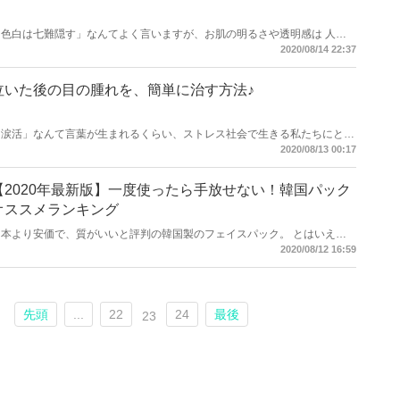
「色白は七難隠す」なんてよく言いますが、お肌の明るさや透明感は 人の
印象を大きく左右する部分でもあります。 でも、「焼けやすいし・・・」
2020/08/14 22:37
とあきらめている方も多いのでは？そんなあなたでもさっそく使える、お肌
を白くする方法についてお伝えしていきます。
泣いた後の目の腫れを、簡単に治す方法♪
「涙活」なんて言葉が生まれるくらい、ストレス社会で生きる私たちにとっ
て、 泣いてストレスを発散する、という方法が浸透しつつあります。それ
2020/08/13 00:17
以外でも、どうしても辛いことがあったり、映画を見て感動したりすると泣
いてしまう方も多いのでは？泣くことは悪いことではないのですが、困るの
が次の日。筆者はとても涙もろいので、次の日の学校や会社で心配されてし
【2020年最新版】一度使ったら手放せない！韓国パック
まうことも。 そこで、目が腫れにくい泣き方や、泣いた後目の腫れを素早
オススメランキング
く治す方法を、お伝えしていきます。
日本より安価で、質がいいと評判の韓国製のフェイスパック。 とはいえ、
種類がたくさんありすぎて何を使えばいいのかわからない！という人も多い
2020/08/12 16:59
では？ 今回は2020年最新版で韓国のオススメパックを紹介します♪
先頭
...
22
24
最後
23