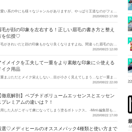
可愛い系の中にも様々なジャンルがありますが、やっぱり王道なのがフェミ
ニン可愛い系。そんなみんなの憧れ、王道フェミニン可愛い系メイクをご紹
2020/08/23 17:00
3
介♡デートや合コン向け鉄板モテメイクとなっています。これであなたも無
敵のモテガールになっちゃいましょう！
眉毛が顔の印象を左右する！正しい眉毛の書き方と整え
方を伝授♡
4
眉毛がきれいだと顔の印象もかなり良くなりますよね。間違った眉毛のお手
入れ方法は絶対NG。きれいな眉毛に近づくお手入れ方法を今回は紹介しま
2020/08/23 12:00
す♡
5
アイメイクを工夫して一重をより素敵な印象に☆使える
メイク用品
一重まぶただとメイク栄えしない…目が小さく見えてしまう…など一重まぶ
>
たについて悩んでいる女子が多いようです。しかし、アイメイクを少し工夫
2020/08/22 22:00
するだけで、一重まぶたの良さを引き出せる方法があります！この記事で
は、印象が一段と良くなるアイメイク方法や、必須アイテムをご紹介してい
きます。
【徹底解剖】ペプチドボリュームエッセンスとエッセン
スプレミアムの違いは？！
用した人がこぞって虜になってしまう塗るボトックス。 -Mint-編集部も愛
用者が多いこのペプチドシリーズに〝プレミアムバージョン”があるんで
2020/08/22 17:00
す！ 通常のとプレミアムの違いをまとめてみました♪
-
厳選♡メディヒールのオススメパック4種類と使い方まで