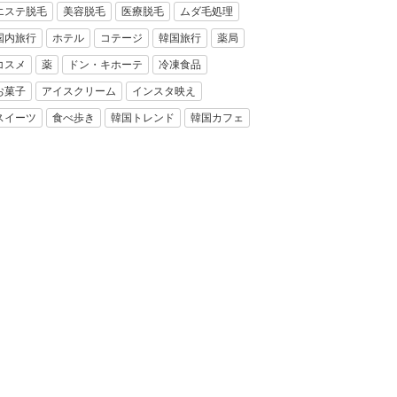
エステ脱毛
美容脱毛
医療脱毛
ムダ毛処理
国内旅行
ホテル
コテージ
韓国旅行
薬局
コスメ
薬
ドン・キホーテ
冷凍食品
お菓子
アイスクリーム
インスタ映え
スイーツ
食べ歩き
韓国トレンド
韓国カフェ