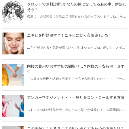
め♪ 100％自分原因説の効果と方法を詳しくご紹介します。
タロットで無料診断♪あなたの気になってるあの事、解決し
そう?
恋愛に、人間関係に生活に切り離せないものってありますよね。 それ
がうまくいっていないとなんとなく、行動にブレーキがかかります。
あなたの未解決のあの事、どうしてていったら良いか知りたくありま
せんか？ 3つの中から選ぶだけ♪タロット占いで簡単診断！
ニキビを即効治す？！ニキビに効く市販薬TOP5！
ニキビができると気分が落ち込んでしまいますよね。痛いし、メイク
をしても時間が経つと目立ってきてしまいます。そんな悩みを解決す
るべく、ニキビに効果のある市販薬をご紹介します。ニキビの種類別
に効果のある成分が違うので、そこにも着目しながらニキビを撃退し
同棲の費用やおすすめの間取りは？同棲の不安解消します
ていきましょう！
♡
「大好きな彼氏と結婚を見据えてそろそろ同棲したい・・・」「一緒
に住もうと言われる」という方も多いのでは？ 同棲というと、好きな
人とずっと一緒にいれるから幸せ、だけど初期費用はいくらくらいな
んだろう？間取りはどれくらいがいいんだろう？同棲４年目の筆者
アンガーマネジメント・・・怒りをコントロールする方法
が、そんな疑問を解決します♪
ストレスの多い現代社会。みなさんも怒りが爆発して、人間関係に亀
裂が・・・なんてこと、一度は経験あるのではないでしょうか。 で
も、怒りに任せると解決できることも難しくなり、問題も大きくなる
ばかり。 怒りがある時、どうやったらコントロールして、冷静にいら
二の腕が太くなる３つの原因と細くするための方法とは?