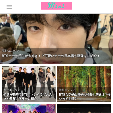
海外エンタメ
BTSテテは子供が大好き！？可愛いテテの日本語や画像をご紹介！
海外エンタメ
海外エンタメ
特典が豪華♡BTSファンクラブの入り
BTSも♡釜山男子の特徴や意味は？怖
方や種類、値段をご紹介...
いって本当？