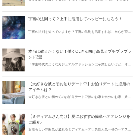
私は運が悪い人なんだろう、そう感じる人は多いですよね。 運がいい
人はなんであんなにも楽しそうで、ワクワクするような幸せなオーラ
が感じられるのか不思議で仕方無いですよね。 運がいい人と悪い人の
宇宙の法則って？上手に活用してハッピーになろう！
違いがどこで生まれているのか、どうすれば運がいい人の仲間入りが
出来るのか詳しく見ていきましょう♪
宇宙の法則を知っていますか？宇宙の法則を活用すれば、自らが望む
幸運を、手に入れることができると言われています。宇宙の法則のポ
イントや活用方法、さらに効果を高めるためにできることを紹介する
ので、生活の中に上手く取り入れて、幸せになりましょう。
本当は教えたくない！働くOLさん向け高見えプチプラブラ
ンド3選
「学生時代のようなカジュアルファッションは卒業したいけど、オフ
ィスで着こなせる綺麗めのお洋服って高くてなかなか買えない…」な
んて悩みを抱えるOLさん必見！【本当は教えたくない！丸の内OLお
すすめする働くOLさん向け高見えプチプラブランド3選】をご紹介致
【大好きな彼と初お泊りデート♡】お泊りデートに必須の
します♡
アイテムは？
大好きな彼との初めてのお泊りデート♡彼のお家や自分のお家、旅行
などシチュエーションは様々ですが、「お泊りデートって一体何を持
っていったら良いの？」と悩む女性も多いと思います。そんな方に向
けてお泊りデートに必須の持ち物・筆者が実際に持って行って良かっ
【ミディアムさん向け】夏におすすめ簡単ヘアアレンジを
た物をご紹介します。
ご紹介♪
女性らしい雰囲気が溢れるミディアムヘア♡男性人気一番のヘアスタ