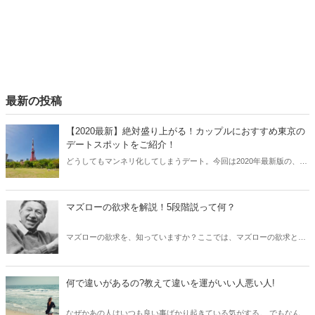
最新の投稿
【2020最新】絶対盛り上がる！カップルにおすすめ東京の
デートスポットをご紹介！
どうしてもマンネリ化してしまうデート。今回は2020年最新版の、東
京都内で楽しめる定番デートスポットをご紹介♡ぜひカップルで行っ
てみては？？
マズローの欲求を解説！5段階説って何？
マズローの欲求を、知っていますか？ここでは、マズローの欲求とは
何か、また、マズローの欲求5段階説を、段階ごとに詳しく解説しま
す。マズローの欲求を提唱した心理学者、アブラハム・マズローにつ
いても紹介しますので、ポイントを抑え、活用してみてくださいね。
何で違いがあるの?教えて違いを運がいい人悪い人!
なぜかあの人はいつも良い事ばかり起きている気がする。 でもなんで