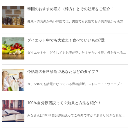
今回は、「ベビーオイル洗顔」のやり方と、効果について詳しくご紹
介します♡
韓国のおすすめ漢方（韓方）とその効果をご紹介！
健康への意識が高い韓国では、男性でも女性でも子供の頃から漢方
（韓方）を飲んでいます♪今回は韓国のおすすめの漢方（韓方）やそ
の効果などを合わせてご紹介しましょう。
ダイエット中でも大丈夫！食べていいもの7選
ダイエット中、どうしてもお腹が空いた！そういう時、何を食べるか
迷いませんか？空腹感がストレスになるようなら何か食べた方がいい
ですよね。ダイエット中でも食べても大丈夫な物ってなんでしょう？
今回は7個たっぷりご紹介します♪
今話題の骨格診断♡あなたはどのタイプ？
今、SNSでも話題になっている骨格診断。ストレート・ウェーブ・ナ
チュラルの3タイプあります。「なんかジャケットが似合わな
い・・・」「なんか太って見える」それは骨格タイプに合っていない
服を着ているからかも？骨格診断をすることで、自分自身の体型を一
100％自分原因説って？効果と方法を紹介！
番きれいに見せるお洋服がわかります。ぜひ、あなたも骨格診断をし
て、似合う服を見つけて下さいね♪
みなさんは100％自分原因説ってご存知ですか？あまり聞きなれない
方も多いかもしれないですが、実は幸せになれる方法論なんです！ な
かなか思い通りにいかない、悩みが多い・・・そんなあなたにおすす