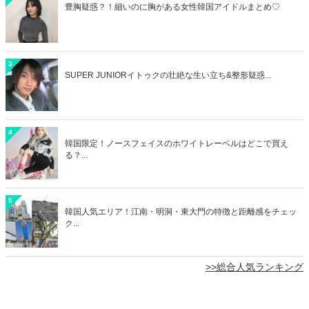
豊胸疑惑？！細いのに胸がある女性韓国アイドルまとめ♡
3
SUPER JUNIORイトゥクの壮絶な生い立ち&整形疑惑...
4
韓国限定！ノースフェイスのホワイトレーベルはどこで買え
る？...
5
韓国人気エリア！江南・明洞・東大門の特徴と距離感をチェッ
ク...
>>総合人気ランキング