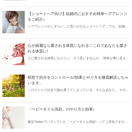
イルで、アレンジも豊富にあるのが特徴。今回は夏におすすめの簡単
ヘアアレンジをご紹介しちゃいます！
【ショートヘア向け】結婚式におすすめ簡単ヘアアレンジ
をご紹介♪
ヘアアレンジがしずらい…と思いがちなショートヘア。でも、結婚式
やデートの時には思いっきり可愛いヘアアレンジを楽しみたいもの！
そこで今回は不器用さんにもおすすめの簡単ショートヘアヘアアレン
ジをご紹介します♡
心が綺麗なら愛される体質になれる♡これであなたも愛さ
れる体質に!
人に愛される体質になりたい、そう思いませんか。 簡単な事に見えて
そうでもない、それは人間なのですから全員に愛されるのは難しいの
は当然です。 けれど、なぜかあの人の周りには笑顔で溢れて、悪い事
を言う人が少ない人って存在するんですよね。 それは愛される体質の
瞑想で自分をコントロール!効果とやり方を徹底解説しちゃ
ポイントを押さえているからなんですよ♪ 何を大切にしていけば、愛
います。
される体質に変わっていく事が出来るのか知りたい♡ 愛される体質に
このストレス社会で疲れ果ててしまっている、そんなあなた。 その悩
なりたいあなたに詳しくポイントを解説していきます!
みを抱えているのはあなただけじゃないんですよね。 だからと言って
そのままにしては心が苦しくなってしまいます。 瞑想で自分と向き合
う時間を作ってみませんか? 自分が何者か、そこまで行くのは難しい
「ベビーオイル洗顔」のやり方と効果♪
かもしれません。 けれど日々の疲れが少しは軽減出来るかもしれない
のが、この瞑想です。 瞑想のやり方がわからなくても大丈夫、準備す
最近Twitterでバズっていた「ベビーオイル洗顔」ってご存知ですか？
るのは自分の身一つなんですから。 瞑想のやり方のポイントと効果を
ベビーオイルで洗顔？ちゃんと汚れは落ちるの？べたべたしないの？
詳しく説明していきます♪