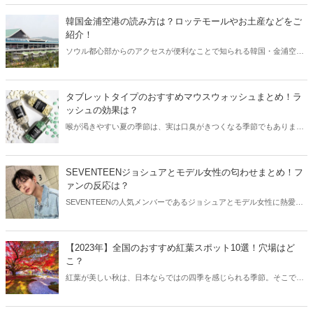
スタ映え居酒屋を東京と大阪からご紹介します！
韓国金浦空港の読み方は？ロッテモールやお土産などをご
紹介！
ソウル都心部からのアクセスが便利なことで知られる韓国・金浦空
港。仁川国際空港より規模は小さいものの、その利便性の良さから日
本人に人気を集めています。今回は韓国金浦空港の読み方と共に、隣
接するロッテモールやおすすめのお土産などをご紹介します！
タブレットタイプのおすすめマウスウォッシュまとめ！ラ
ッシュの効果は？
喉が渇きやすい夏の季節は、実は口臭がきつくなる季節でもありま
す。特にマスクを着用していると、より口臭がきつくなりがち…。そ
こで今回は持ち運びに便利なタブレットタイプのおすすめマウスウォ
ッシュをご紹介します！
SEVENTEENジョシュアとモデル女性の匂わせまとめ！フ
ァンの反応は？
SEVENTEENの人気メンバーであるジョシュアとモデル女性に熱愛説
が浮上しました。そのきっかけは、なんと“本人たちによる匂わせ”が
きっかけ。今回はジョシュアと相手女性の匂わせや、ファンの反応な
どをご紹介します！
【2023年】全国のおすすめ紅葉スポット10選！穴場はど
こ？
紅葉が美しい秋は、日本ならではの四季を感じられる季節。そこで今
回は全国のおすすめ紅葉スポットをご紹介します！