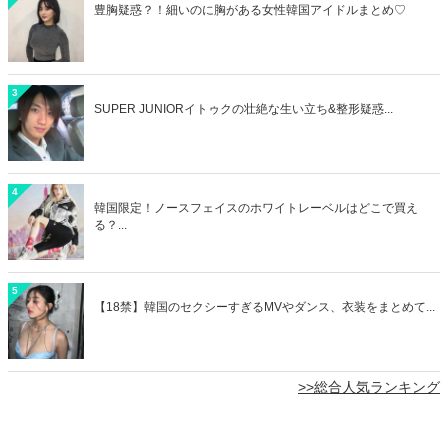
豊胸疑惑？！細いのに胸がある女性韓国アイドルまとめ♡
3
SUPER JUNIORイトゥクの壮絶な生い立ち&整形疑惑...
4
韓国限定！ノースフェイスのホワイトレーベルはどこで買え
る？...
5
【18禁】韓国のセクシーすぎるMVやダンス、衣装をまとめて...
>>総合人気ランキング