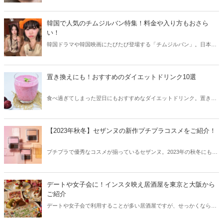
光客が増えていますが、そのお目当てはスイーツやグルメ！そこで今
回は箱根で人気のスイーツや映えグルメをご紹介します。
韓国で人気のチムジルバン特集！料金や入り方もおさら
い！
韓国ドラマや韓国映画にたびたび登場する「チムジルバン」。日本の
スーパー銭湯のような施設で、週末には家族でチムジルバンに行くこ
とも。そこで今回は韓国で人気のチムジルバンと共に、料金や入り方
などをご紹介します！
置き換えにも！おすすめのダイエットドリンク10選
食べ過ぎてしまった翌日にもおすすめなダイエットドリンク。置き換
えとして利用している方も多く、いつでも手軽にダイエットを始める
ことができます。今回はおすすめのダイエットドリンクをご紹介しま
す。
【2023年秋冬】セザンヌの新作プチプラコスメをご紹介！
プチプラで優秀なコスメが揃っているセザンヌ。2023年の秋冬にも、
続々と新商品が発売されています。そこで今回は2023年秋のセザンヌ
の新作プチプラコスメをご紹介します！
デートや女子会に！インスタ映え居酒屋を東京と大阪から
ご紹介
デートや女子会で利用することが多い居酒屋ですが、せっかくならイ
ンスタ映えするおしゃれな居酒屋を選びたいもの。そこで今回はイン