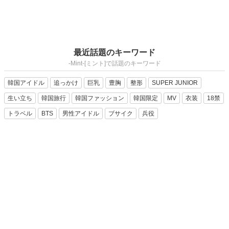
最近話題のキーワード
-Mint-[ミント]で話題のキーワード
韓国アイドル
追っかけ
巨乳
豊胸
整形
SUPER JUNIOR
生い立ち
韓国旅行
韓国ファッション
韓国限定
MV
衣装
18禁
トラベル
BTS
男性アイドル
ブサイク
兵役