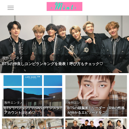
海外エンタメ
BTSの仲良しコンビランキングを発表！呼び方もチェック♡
海外エンタメ
海外エンタメ
BTS（バンタン）のSNSやインスタ
BTSの頭脳派！リーダー・RMの性格
アカウントまとめ♡
が分かるエピソードをご...