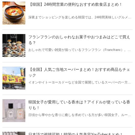
【韓国】24時間営業の便利なおすすめ飲食店まとめ！
深夜までショッピングを楽しめる韓国では、24時間美味しいグルメが
味わえる飲食店も充実しています。そこで今回は韓国から24時間営業
のおすすめ飲食店をご紹介します！
フランフランのおしゃれなお菓子やおつまみはどこで買え
る？
おしゃれで可愛い雑貨が揃っているフランフラン（Francfranc）。そ
んなフランフランから、おしゃれなお菓子やおつまみが登場しまし
た！今回はフランフランのお菓子やおつまみのラインナップと共に、
購入できる店舗についてご紹介します。
【全国】人気ご当地スーパーまとめ！おすすめ商品もチェ
ック
イオンやイトーヨーカドーなど全国で展開しているスーパーの一方
で、その土地に根付いたご当地スーパーも数多くあります。そこで今
回は全国で人気のご当地スーパーをご紹介！一度は買ってみたいおす
すめ商品もチェックしてみましょう。
韓国女子が愛用している香水は？アイドルが使っている香
りも！
日頃から華やかな香りに癒しを求めている方が多い韓国女子。ルーム
フレグランスやキャンドルも定番で、外出の際には香水を欠かせな
い！という方も。そこで今回は韓国女子が愛用している香水をまとめ
てご紹介します！
日本語で視聴可能！韓国の人気美容YouTuberまとめ！