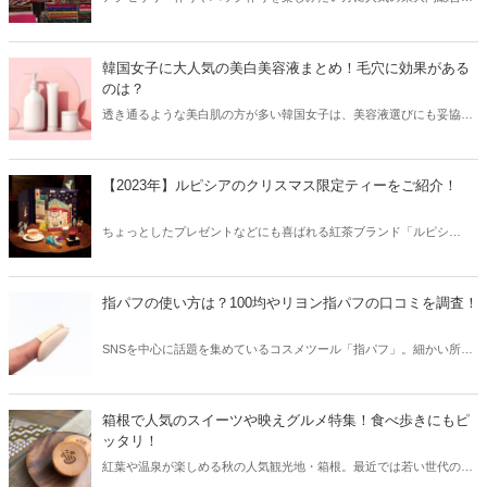
場。おしゃれな生地やワッペンが買える他、パロディ生地なども人気
を集めています。今回は東大門総合市場の営業時間や購入の際の注意
点などをご紹介します。
韓国女子に大人気の美白美容液まとめ！毛穴に効果がある
のは？
透き通るような美白肌の方が多い韓国女子は、美容液選びにも妥協し
ません♡そこで今回は韓国女子に大人気の美白美容液をご紹介！シミ
やそばかすだけでなく、毛穴にも効果がある美容液をチェックしてみ
ましょう。
【2023年】ルピシアのクリスマス限定ティーをご紹介！
ちょっとしたプレゼントなどにも喜ばれる紅茶ブランド「ルピシ
ア」。そんなルピシアから、今年もクリスマス限定の紅茶が登場しま
す。2023年のクリスマスはどんな味わいの紅茶が登場するのか、早速
チェックしてみましょう！
指パフの使い方は？100均やリヨン指パフの口コミを調査！
SNSを中心に話題を集めているコスメツール「指パフ」。細かい所に
もムラなくファンデーションを塗ることができるアイテムで、美肌仕
上げの必需品！今回は特に人気の100均の指パフやリヨンの指パフの
口コミをご紹介します。
箱根で人気のスイーツや映えグルメ特集！食べ歩きにもピ
ッタリ！
紅葉や温泉が楽しめる秋の人気観光地・箱根。最近では若い世代の観